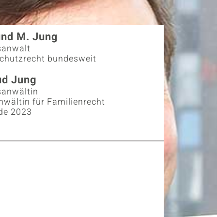
nd M. Jung
sanwalt
chutzrecht bundesweit
ud Jung
sanwältin
wältin für Familienrecht
nde 2023