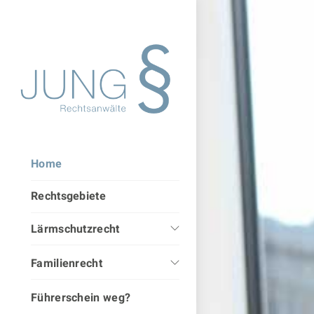
Home
Rechtsgebiete
Lärmschutzrecht
Luftwärmepumpen
Familienrecht
Heizungsanlagen
Kinder in der
Führerschein weg?
Trennungssituation
Blockheizkraftwerke